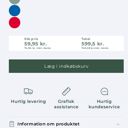
Stk pris
Total
59,95 kr.
599,5 kr.
74,94 kr.
inkl. moms
749,38 kr.
inkl. moms
Læg i indkøbskurv
Hurtig levering
Grafisk
Hurtig
assistance
kundeservice
Information om produktet