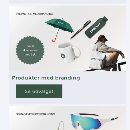
For at bevare kvaliteten og levetiden anbefales
det at tørre rygsækken af med en fugtig klud
og mildt vaskemiddel. Undgå maskinvask for
at beskytte materialets integritet.
Produkter med branding
Se udvalget