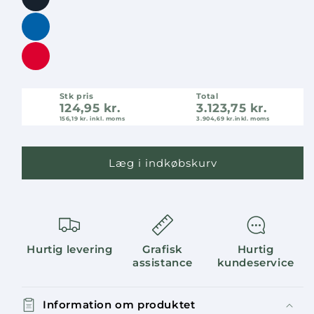
Stk pris
Total
124,95 kr.
3.123,75 kr.
156,19 kr.
inkl. moms
3.904,69 kr.
inkl. moms
Læg i indkøbskurv
Hurtig levering
Grafisk
Hurtig
assistance
kundeservice
Information om produktet