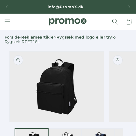
Gå til
|
info@PromoX.dk
indhold
Indkøbsk
Forside
Reklameartikler
Rygsæk med logo eller tryk
›
›
›
Rygsæk RPET 16L
Gå til
oduktoplysninger
Åbn
Åbn
mediet
mediet
1
2