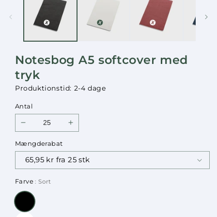
i
i
modus
modus
Notesbog A5 softcover med
tryk
Produktionstid: 2-4 dage
Antal
Reducer
Øg
antallet
antallet
Mængderabat
for
for
Notesbog
Notesbog
A5
A5
softcover
softcover
Farve
: Sort
med
med
tryk
tryk