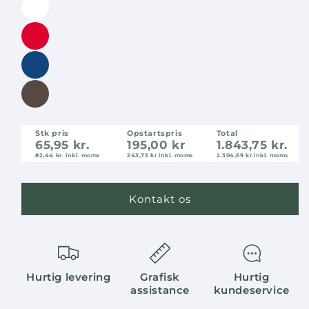
Stk pris
Opstartspris
Total
65,95 kr.
195,00 kr
1.843,75 kr.
82,44 kr.
inkl. moms
243,75 kr inkl. moms
2.304,69 kr.
inkl. moms
Kontakt os
Hurtig levering
Grafisk
Hurtig
assistance
kundeservice