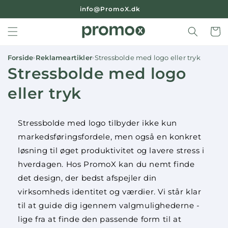
Gå til
|
info@PromoX.dk
indhold
Indkøbsk
Forside
Reklameartikler
Stressbolde med logo eller tryk
›
›
K
Stressbolde med logo
o
eller tryk
l
Stressbolde med logo tilbyder ikke kun
l
markedsføringsfordele, men også en konkret
e
løsning til øget produktivitet og lavere stress i
hverdagen. Hos PromoX kan du nemt finde
k
det design, der bedst afspejler din
t
virksomheds identitet og værdier. Vi står klar
til at guide dig igennem valgmulighederne -
i
lige fra at finde den passende form til at