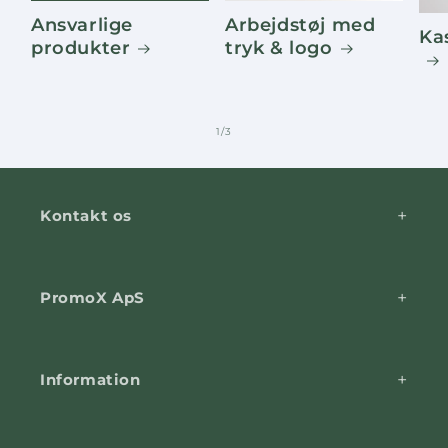
Ansvarlige
Arbejdstøj med
Ka
produkter
tryk & logo
af
1
/
3
Kontakt os
PromoX ApS
Information